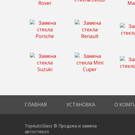
ГЛАВНАЯ
УСТАНОВКА
О КОМП
TopAutoGlass © Продажа и замена
автостекол