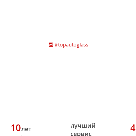
#topautoglass
10
лучший
4
лет
сервис