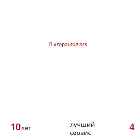
#topautoglass
10
лучший
4
лет
сервис