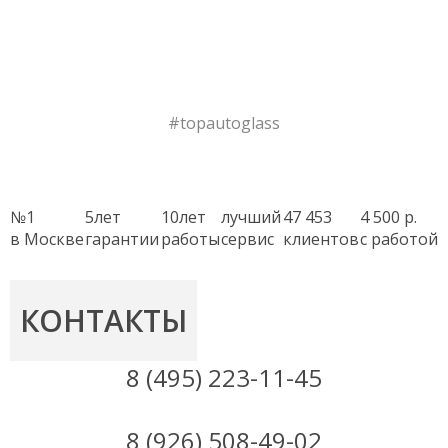
#topautoglass
№
1
5
лет
10
лет
лучший
47 453
4 500 р.
в Москве
гарантии
работы
сервис
клиентов
с работой
КОНТАКТЫ
8 (495) 223-11-45
8 (926) 508-49-02